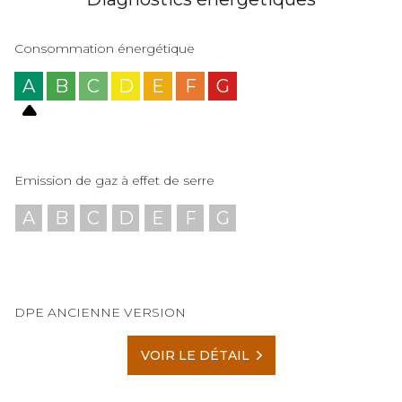
Consommation énergétique
A
B
C
D
E
F
G
Emission de gaz à effet de serre
A
B
C
D
E
F
G
DPE ANCIENNE VERSION
VOIR LE DÉTAIL