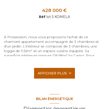
428 000 €
Réf
lot 5 KOMELA
À Possession, nous vous proposons l'achat de ce
charmant appartement accompagné de 3 chambres et
d'un jardin. L'intérieur se compose de 3 chambres, une
loggia de 9.52m² et un espace cuisine équipée. Sa
superficie intérieure mesure 126.58m² loi Carrez. Pour
profiter de l'extérieur, l'appartement vous propose un jardin
mesurant 35.55m², un agréable balcon d'une surface de
3.12m² et une terrasse pour passer d'agréables moments
AFFICHER PLUS
de convivialité, ce qui porte la surface utile à 154.12m². Il
vous fait bénéficier de places de parking au nombre de 2
pour se garer facilement. Prix de vente : 428 000 €, soit
environ 3 381 euros par mètre carré. Votre agence
immobilière FA7 est à votre disposition si vous voulez
planifier une visite au 0692 37 28 42. Un logement offrant à
BILAN ÉNERGÉTIQUE
chaque membre de la famille son intimité.
Diagnostics énergetiques