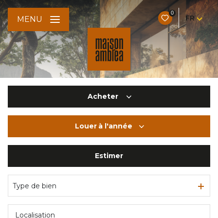
0
FR
MENU
Acheter
Louer
à l'année
De l'ancien
Du neuf
Estimer
à l'année
De l'immo pro
Type de bien