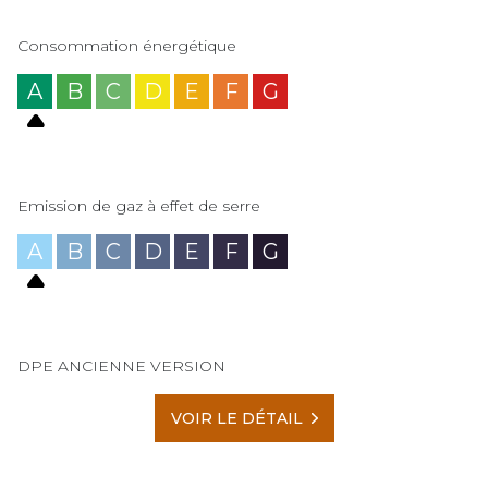
Consommation énergétique
A
B
C
D
E
F
G
Emission de gaz à effet de serre
A
B
C
D
E
F
G
DPE ANCIENNE VERSION
VOIR LE DÉTAIL