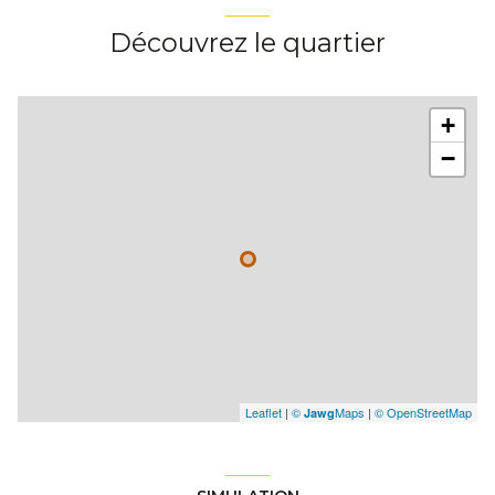
Découvrez le quartier
+
−
Leaflet
|
©
Maps
|
© OpenStreetMap
Jawg