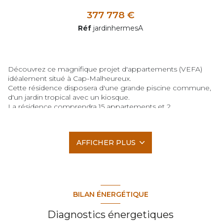
377 778 €
Réf
jardinhermesA
Découvrez ce magnifique projet d'appartements (VEFA)
idéalement situé à Cap-Malheureux.
Cette résidence disposera d'une grande piscine commune,
d'un jardin tropical avec un kiosque.
La résidence comprendra 15 appartements et 2
penthouses, répartis en deux blocs.
Chaque appartement disposera de trois grandes chambres
en suite, d'un grand séjour avec cuisine et salle à manger et
AFFICHER PLUS
d'un coin TV. Et une grande terrasse couverte.
Chaque terrain possède une place de stationnement ainsi
qu'un espace de rangement extérieur privatif (rangement
vélo, sac de golf ou autre).
Les appartements au rez et deuxième étage sont à 17 000
000 MUR (accès au permis de séjour)
BILAN ÉNERGÉTIQUE
Les appartements du deuxième étage sont à 18 000 000
MUR (accès au permis de séjour)Projet en VEFA, début
Diagnostics énergetiques
des travaux en juin 2023.