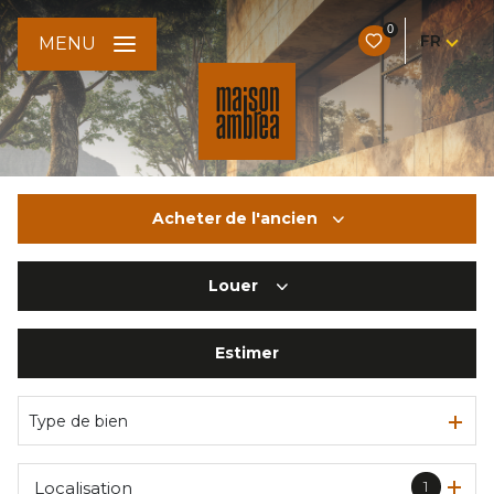
0
FR
MENU
Acheter
de l'ancien
Louer
De l'ancien
Du neuf
Estimer
à l'année
De l'immo pro
Type de bien
1
Localisation