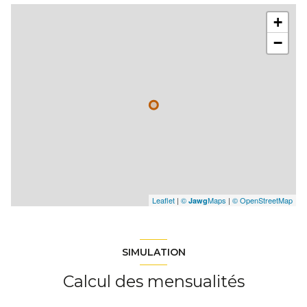
+
−
Leaflet
|
©
Maps
|
© OpenStreetMap
Jawg
SIMULATION
Calcul des mensualités