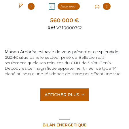
1
Ascenseur
2
560 000 €
Réf
V310000752
Maison Ambréa est ravie de vous présenter ce splendide
duplex
situé dans le secteur prisé de Bellepierre, à
seulement quelques minutes du CHU de Saint-Denis.
Découvrez ce magnifique appartement neuf de type T4,
niché au sein d’une résidence de standing, offrant une vue
mer exceptionnelle.
Surface habitable : 120,62 m²
Varangue : 18,37 m²
AFFICHER PLUS
Terrasse 1 : 9.8 m²
Terrasse 2 : 5.51 m²
Terrasse 3 : 7.88 m²
Prix Total TTC : 560 000,00 €
(frais d'agence inclus -
charge vendeur)
Frais d'acquisition **11 600,00 €
BILAN ÉNERGÉTIQUE
Frais de prêt **7 900,00 €