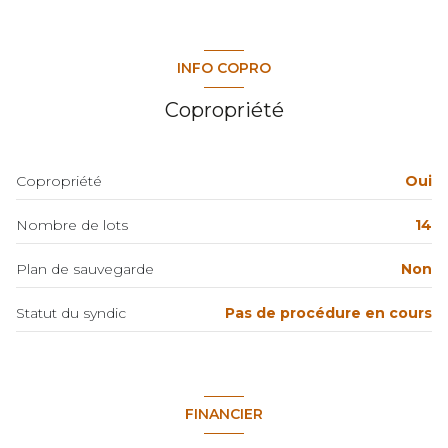
exposition Nord-Est
2 côté(s) mitoyen(s)
INFO COPRO
1 niveau(x)
Copropriété
2ème étage
Copropriété
Oui
2 étage(s)
Nombre de lots
14
ascenseur
Plan de sauvegarde
Non
vue Mer
Statut du syndic
Pas de procédure en cours
terrasse
FINANCIER