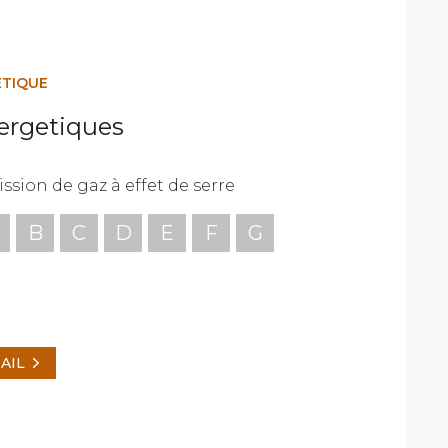
ÉTIQUE
ergetiques
ssion de gaz à effet de serre
B
C
D
E
F
G
AIL