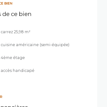
CE BIEN
s de ce bien
carrez 25,98 m²
cuisine américaine (semi-équipée)
4ème étage
accès handicapé
ER