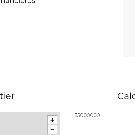
inancières
tier
Cal
35000000
+
−