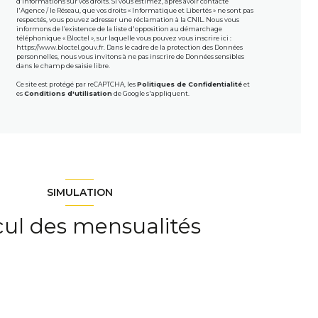
d’informations sur vos droits. Si vous estimez, après avoir contacté
l'Agence / le Réseau, que vos droits « Informatique et Libertés » ne sont pas
respectés, vous pouvez adresser une réclamation à la CNIL. Nous vous
informons de l’existence de la liste d'opposition au démarchage
téléphonique « Bloctel », sur laquelle vous pouvez vous inscrire ici :
https://www.bloctel.gouv.fr
. Dans le cadre de la protection des Données
personnelles, nous vous invitons à ne pas inscrire de Données sensibles
dans le champ de saisie libre.
Ce site est protégé par reCAPTCHA, les
Politiques de Confidentialité
et
es
Conditions d'utilisation
de Google s'appliquent.
SIMULATION
cul des mensualités