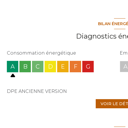
BILAN ÉNERG
Diagnostics én
Consommation énergétique
Emi
A
B
C
D
E
F
G
A
DPE ANCIENNE VERSION
VOIR LE DÉT