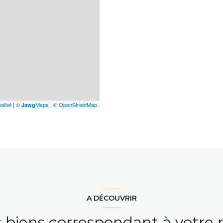
aflet
|
©
Maps
|
© OpenStreetMap
Jawg
A DÉCOUVRIR
s biens correspondant à votre