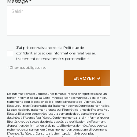
Message *
J'ai pris connaissance de la Politique de
confidentialité et des informations relatives au
traitement de mes données personnelles *
* Champs obligatoires
ENVOYER
Les informations recueillies sur ce formulaire sont enregistrées dans un
fichier informatisé par La Boite Immo agissant comme Sous-traitant du
traitement pour la gestion de la clientèle/prospects de l'Agence / du
Réseau qui reste Responsable du Traitement de vos Données personnelles.
La base légale du traitement repose sur l'intérêt légitime de l'Agence / du
Réseau. Elles sont conservées jusqu'à demande de suppression et sont
destinées à l'Agence / au Réseau. Conformément à la loi « informatique et
libertés », vous disposez des droits d’accès, de rectification, d’effacement,
d’opposition, de limitation et de portabilité de vos données. Vous pouvez
retirer votre consentement à tout moment en contactant directement
l’Agence / Le Réseau. Consultez le site
https://cnil.fr/fr
pour plus