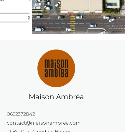
Maison Ambréa
0692372842
contact@maisonambrea.com
12 Bis Rue Amédiée Bédier