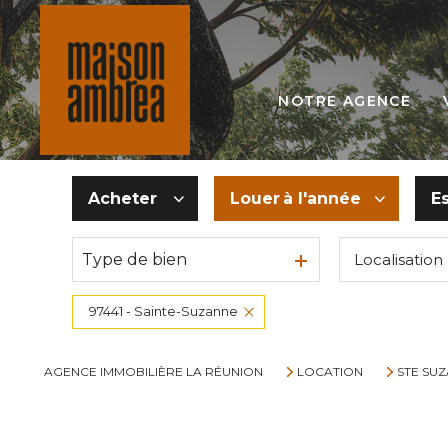
NOTRE AGENCE
Acheter
Louer
à l'année
E
Type de bien
Localisation
De l'ancien
à l'année
Du neuf
De l'immo pro
97441 - Sainte-Suzanne
AGENCE IMMOBILIÈRE LA RÉUNION
LOCATION
STE SU